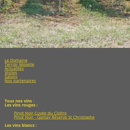
Le Domaine
Terroir Moselle
Actualités
Visites
Salons
Nos partenaires
Tous nos vins
:
Les vins rouges :
Pinot Noir Cuvée du Cloître
Pinot Noir - Gamay Réserve St Christophe
Les vins blancs :