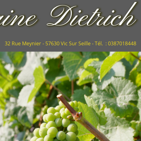
32 Rue Meynier - 57630 Vic Sur Seille - Tél. : 0387018448