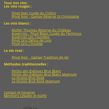
Tous nos vins
:
Les vins rouges :
Pinot Noir Cuvée du Cloître
Pinot Noir - Gamay Réserve St Christophe
Les vins blancs :
Muller Thurgau Réserve du Château
Auxerrois - Pinot Blanc Cuvée du Terminus
Auxerrois Les Tourelles
Pinot Gris Délice de Lyre
Pinot Gris L'Insolite
Le vin rosé :
Pinot Noir - Gamay Tradition de Vic
Méthodes traditionnelles :
Perles des Evêques Brut Blanc
Perles des Evêques Brut Blanc Magnum
La Vicoise Brut Rosé
La Vicoise Brut Rosé Magnum
Contact et horaires
Mentions Légales et RGPD