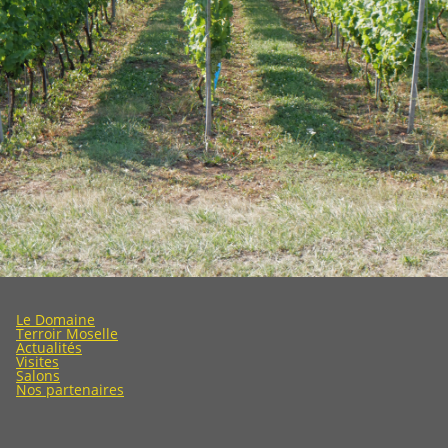
Le Domaine
Terroir Moselle
Actualités
Visites
Salons
Nos partenaires